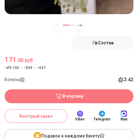
Состав
171
.00 руб
~₽5 100
~$49
~€47
3.42
Бонусы
В корзину
Быстрый заказ
Viber
Telegram
Max
Подарок к каждому букету