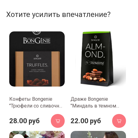
Хотите усилить впечатление?
Конфеты Bongenie
Драже Bongenie
"Трюфели со сливочно-
"Миндаль в темном
кремовой карамелью",
шоколаде и какао", 100
120 гр.
гр.
28.00 руб
22.00 руб