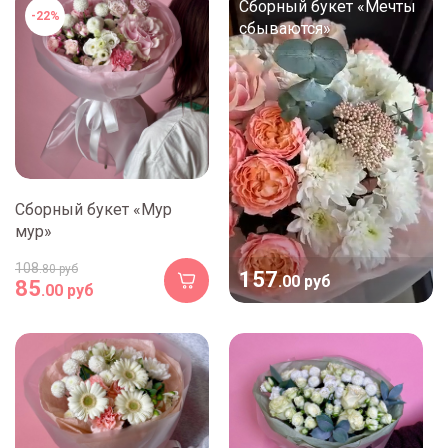
Сборный букет «Мечты
-22%
сбываются»
Сборный букет «Мур
мур»
108
.80 руб
157
.00 руб
85
.00 руб