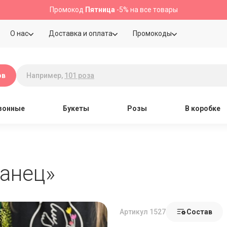
Промокод
Пятница
-5% на все товары
О нас
Доставка и оплата
Промокоды
Например,
101 роза
ов
зонные
Букеты
Розы
В коробке
анец»
Артикул 1527
Состав