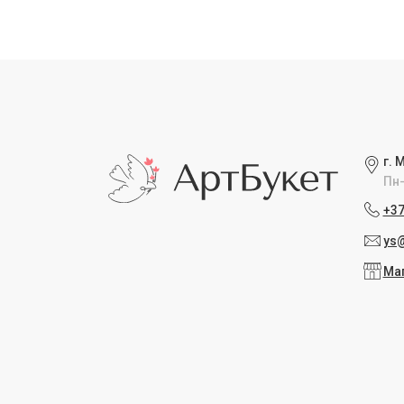
г. 
Пн-
+37
ys@
Ма