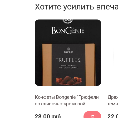
Хотите усилить впеч
Конфеты Bongenie "Трюфели
Драж
со сливочно-кремовой
темн
карамелью", 120 гр.
100 г
28.00 руб
22.