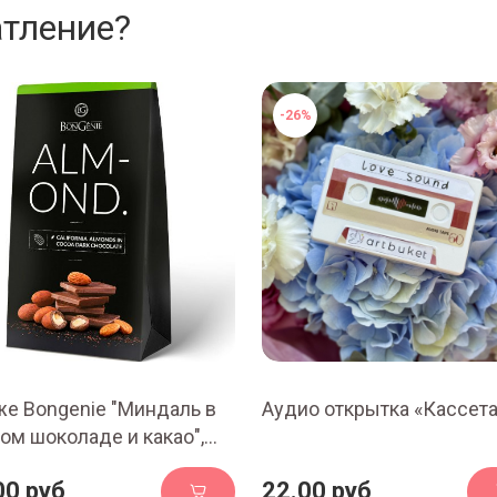
атление?
-26%
е Bongenie "Миндаль в
Аудио открытка «Кассета
ом шоколаде и какао",
р.
00 руб
22.00 руб