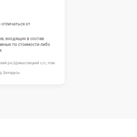
 отличаться от
ов, входящих в состав
авные по стоимости либо
а.
ский р-н,Щомыслицкий с/с, пом.
, Беларусь