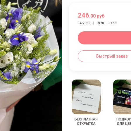
246
.00 руб
~₽7 300
~$70
~€68
Быстрый заказ
БЕСПЛАТНАЯ
ПОДКО
ОТКРЫТКА
ДЛЯ ЦВ