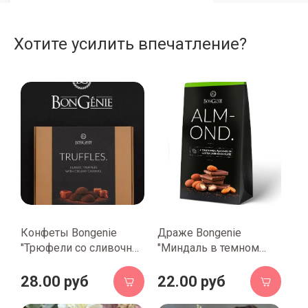
Хотите усилить впечатление?
Конфеты Bongenie
Драже Bongenie
"Трюфели со сливочно-
"Миндаль в темном
кремовой карамелью",
шоколаде и какао", 100
120 гр.
гр.
28.00 руб
22.00 руб