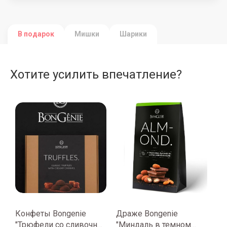
В подарок
Мишки
Шарики
Хотите усилить впечатление?
Конфеты Bongenie
Драже Bongenie
"Трюфели со сливочно-
"Миндаль в темном