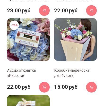
кремовой карамелью",
шоколаде и какао", 100
120 гр.
гр.
28.00 руб
22.00 руб
-26%
Аудио открытка
Коробка-переноска
«Кассета»
для букета
22.00 руб
15.00 руб